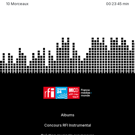
10 Morceaux
00:23:45 min
Item
1
of
1
Albums
Concours RFI Instrumental