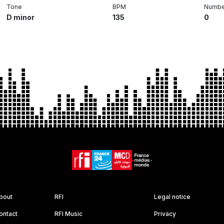
Tone
BPM
Number
D minor
135
0
bout
RFI
Legal notice
ontact
RFI Music
Privacy