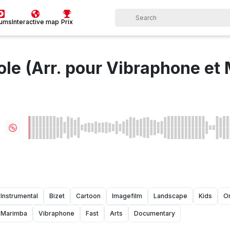
bums
Interactive map
Prix
ole (Arr. pour Vibraphone et
Instrumental
Bizet
Cartoon
Imagefilm
Landscape
Kids
Or
Marimba
Vibraphone
Fast
Arts
Documentary