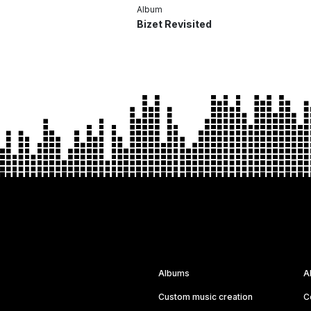
Album
Bizet Revisited
Albums
A
Custom music creation
C