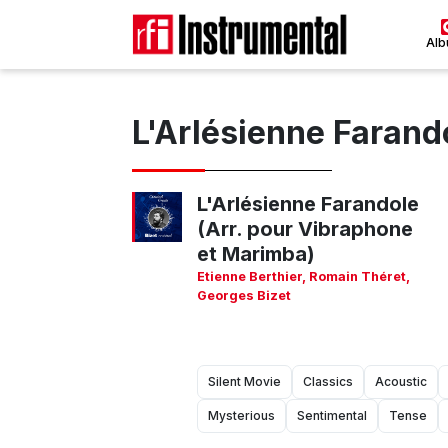
Al
L'Arlésienne Farand
L'Arlésienne Farandole
(Arr. pour Vibraphone
et Marimba)
Etienne Berthier
,
Romain Théret
,
Georges Bizet
Silent Movie
Classics
Acoustic
Mysterious
Sentimental
Tense