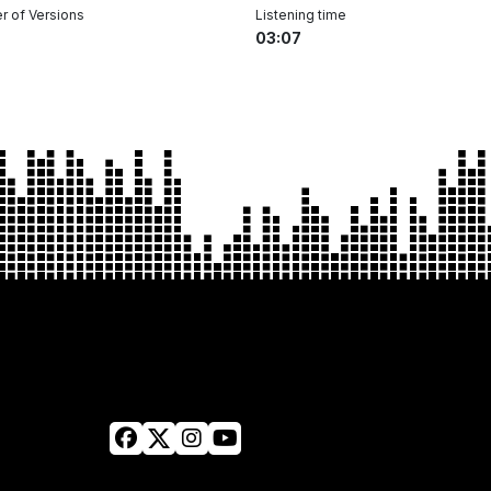
 of Versions
Listening time
03:07