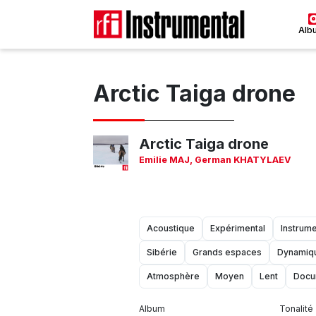
Alb
Arctic Taiga drone
Arctic Taiga drone
Emilie MAJ
,
German KHATYLAEV
Acoustique
Expérimental
Instrume
Sibérie
Grands espaces
Dynamiq
Atmosphère
Moyen
Lent
Docu
Album
Tonalité