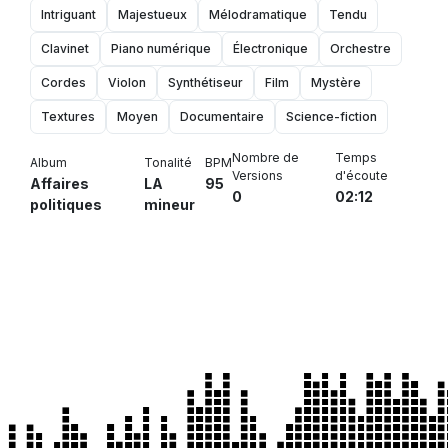
Intriguant
Majestueux
Mélodramatique
Tendu
Clavinet
Piano numérique
Électronique
Orchestre
Cordes
Violon
Synthétiseur
Film
Mystère
Textures
Moyen
Documentaire
Science-fiction
Nombre de
Temps
Album
Tonalité
BPM
Versions
d'écoute
Affaires
LA
95
0
02:12
politiques
mineur