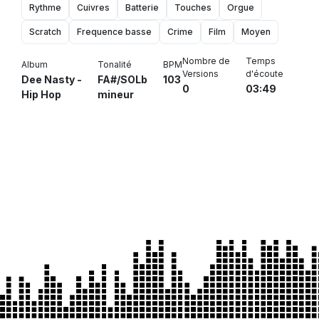
Rythme
Cuivres
Batterie
Touches
Orgue
Scratch
Frequence basse
Crime
Film
Moyen
Nombre de
Temps
Album
Tonalité
BPM
Versions
d'écoute
Dee Nasty -
FA#/SOLb
103
0
03:49
Hip Hop
mineur