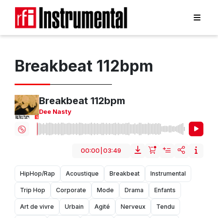
Breakbeat 112bpm
Breakbeat 112bpm
Dee Nasty
00:00
|
03:49
HipHop/Rap
Acoustique
Breakbeat
Instrumental
Trip Hop
Corporate
Mode
Drama
Enfants
Art de vivre
Urbain
Agité
Nerveux
Tendu