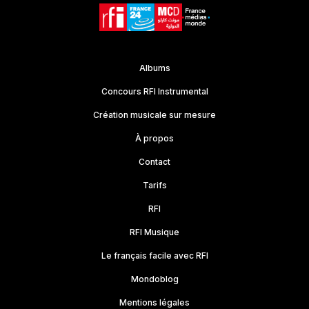
Roadmovie
Moyen
Documentaire
Pads
type de
Temps
Album
Tonalité
BPM
version
d'écoute
Brit
FA#/SOLb
93
stg
00:14
Albums
Pop
mineur
Concours RFI Instrumental
Création musicale sur mesure
À propos
Contact
Tarifs
RFI
RFI Musique
Le français facile avec RFI
Mondoblog
Mentions légales