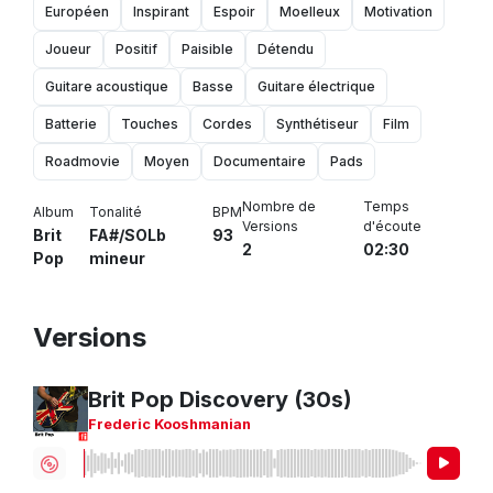
Européen
Inspirant
Espoir
Moelleux
Motivation
Joueur
Positif
Paisible
Détendu
Guitare acoustique
Basse
Guitare électrique
Batterie
Touches
Cordes
Synthétiseur
Film
Roadmovie
Moyen
Documentaire
Pads
Nombre de
Temps
Album
Tonalité
BPM
Versions
d'écoute
Brit
FA#/SOLb
93
2
02:30
Pop
mineur
Versions
Brit Pop Discovery (30s)
Frederic Kooshmanian