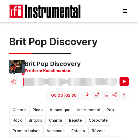
Brit Pop Discovery
Brit Pop Discovery
Frederic Kooshmanian
00:00
|
02:30
Guitare
Piano
Acoustique
Instrumental
Pop
Rock
Britpop
Charité
Beauté
Corporate
Premier baiser
Vacances
Enfants
Rêveur