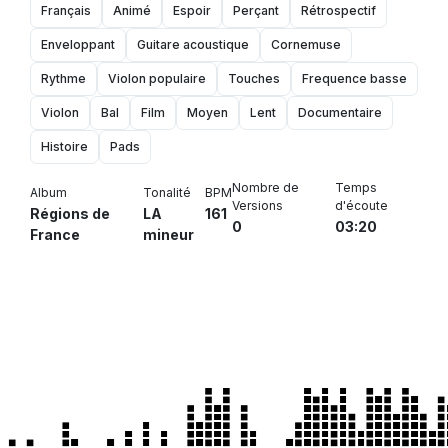
Français
Animé
Espoir
Perçant
Rétrospectif
Enveloppant
Guitare acoustique
Cornemuse
Rythme
Violon populaire
Touches
Frequence basse
Violon
Bal
Film
Moyen
Lent
Documentaire
Histoire
Pads
Nombre de
Temps
Album
Tonalité
BPM
Versions
d'écoute
Régions de
LA
161
0
03:20
France
mineur