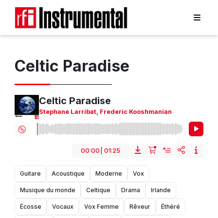
Celtic Paradise
Celtic Paradise
Stephane Larribat
,
Frederic Kooshmanian
00:00
|
01:25
Guitare
Acoustique
Moderne
Vox
Musique du monde
Celtique
Drama
Irlande
Écosse
Vocaux
Vox Femme
Rêveur
Éthéré