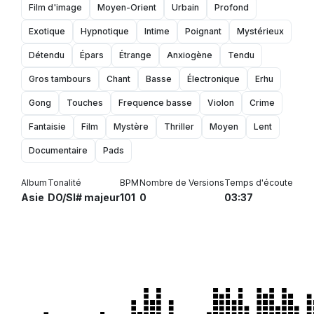
Film d'image
Moyen-Orient
Urbain
Profond
Exotique
Hypnotique
Intime
Poignant
Mystérieux
Détendu
Épars
Étrange
Anxiogène
Tendu
Gros tambours
Chant
Basse
Électronique
Erhu
Gong
Touches
Frequence basse
Violon
Crime
Fantaisie
Film
Mystère
Thriller
Moyen
Lent
Documentaire
Pads
Album
Tonalité
BPM
Nombre de Versions
Temps d'écoute
Asie
DO/SI# majeur
101
0
03:37