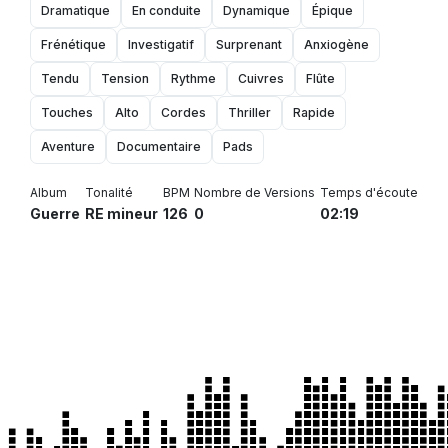
Dramatique
En conduite
Dynamique
Épique
Frénétique
Investigatif
Surprenant
Anxiogène
Tendu
Tension
Rythme
Cuivres
Flûte
Touches
Alto
Cordes
Thriller
Rapide
Aventure
Documentaire
Pads
Album
Tonalité
BPM
Nombre de Versions
Temps d'écoute
Guerre
RE mineur
126
0
02:19