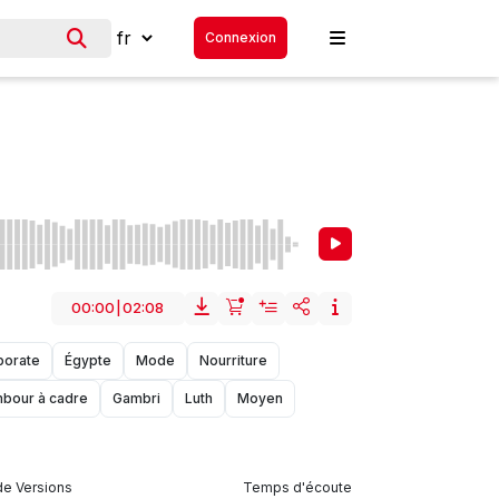
Connexion
00:00
|
02:08
porate
Égypte
Mode
Nourriture
bour à cadre
Gambri
Luth
Moyen
e Versions
Temps d'écoute