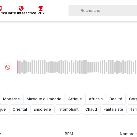
ums
Carte interactive
Prix
Moderne
Musique du monde
Afrique
Africain
Beauté
Cor
que
Oriental
Ensoleillé
Triomphant
Chaud
Fantaisiste
Tam
é
BPM
Nombre d