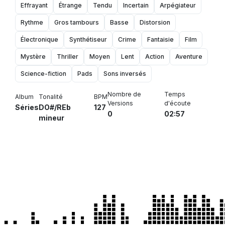
Effrayant
Étrange
Tendu
Incertain
Arpégiateur
Rythme
Gros tambours
Basse
Distorsion
Électronique
Synthétiseur
Crime
Fantaisie
Film
Mystère
Thriller
Moyen
Lent
Action
Aventure
Science-fiction
Pads
Sons inversés
Nombre de
Temps
Album
Tonalité
BPM
Versions
d'écoute
Séries
DO#/REb
127
0
02:57
mineur