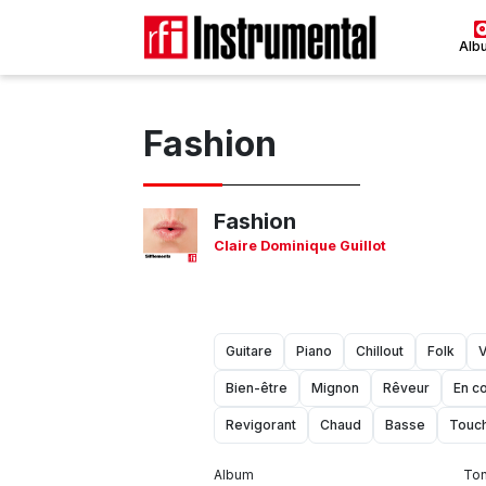
Alb
Fashion
Fashion
Claire Dominique Guillot
Guitare
Piano
Chillout
Folk
Bien-être
Mignon
Rêveur
En c
Revigorant
Chaud
Basse
Touc
Album
Ton