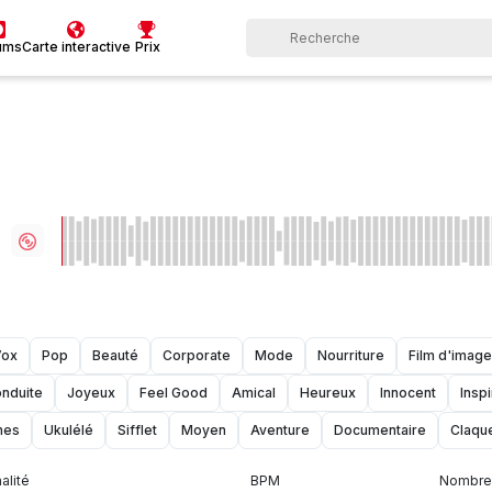
ums
Carte interactive
Prix
Vox
Pop
Beauté
Corporate
Mode
Nourriture
Film d'image
onduite
Joyeux
Feel Good
Amical
Heureux
Innocent
Inspi
hes
Ukulélé
Sifflet
Moyen
Aventure
Documentaire
Claqu
alité
BPM
Nombre 