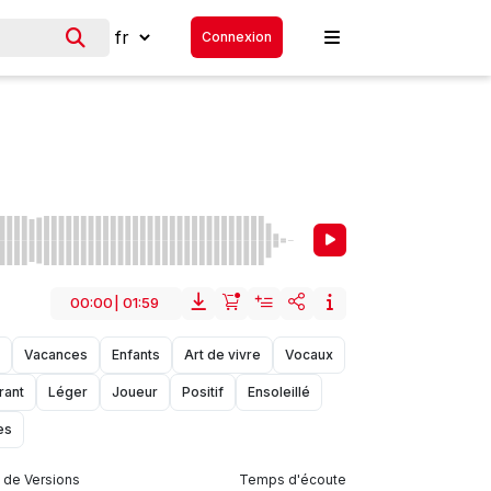
Connexion
00:00
|
01:59
Vacances
Enfants
Art de vivre
Vocaux
rant
Léger
Joueur
Positif
Ensoleillé
es
de Versions
Temps d'écoute