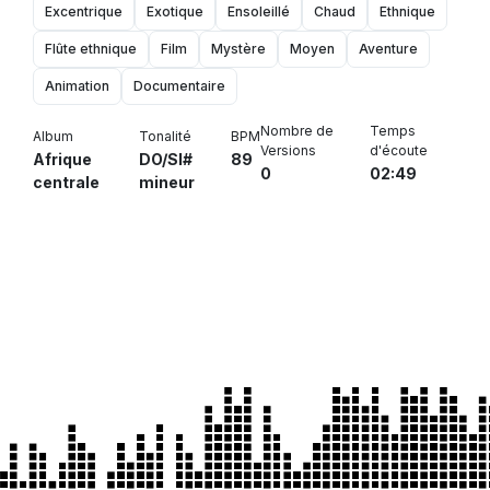
Excentrique
Exotique
Ensoleillé
Chaud
Ethnique
Flûte ethnique
Film
Mystère
Moyen
Aventure
Animation
Documentaire
Nombre de
Temps
Album
Tonalité
BPM
Versions
d'écoute
Afrique
DO/SI#
89
0
02:49
centrale
mineur