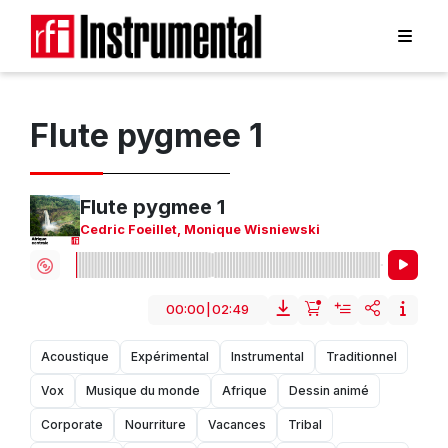
Flute pygmee 1
Flute pygmee 1
Cedric Foeillet
,
Monique Wisniewski
00:00
|
02:49
Acoustique
Expérimental
Instrumental
Traditionnel
Vox
Musique du monde
Afrique
Dessin animé
Corporate
Nourriture
Vacances
Tribal