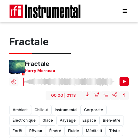
Fractale
Fractale
Harry Morneau
00:00
|
01:18
Ambiant
Chillout
Instrumental
Corporate
Électronique
Glace
Paysage
Espace
Bien-être
Forêt
Rêveur
Éthéré
Fluide
Méditatif
Triste