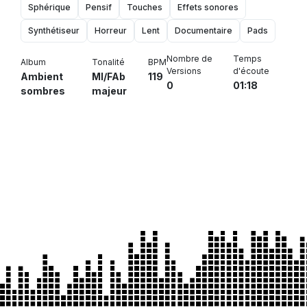
Sphérique
Pensif
Touches
Effets sonores
Synthétiseur
Horreur
Lent
Documentaire
Pads
Nombre de
Temps
Album
Tonalité
BPM
Versions
d'écoute
Ambient
MI/FAb
119
0
01:18
sombres
majeur