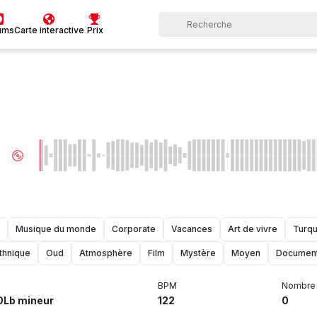
ums
Carte interactive
Prix
Musique du monde
Corporate
Vacances
Art de vivre
Turqu
thnique
Oud
Atmosphère
Film
Mystère
Moyen
Document
BPM
Nombre 
OLb mineur
122
0