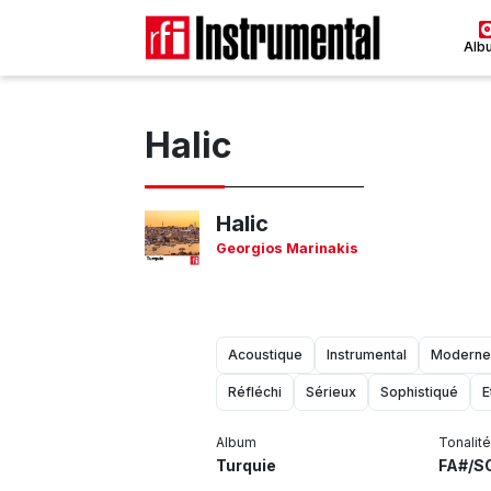
Alb
Halic
Halic
Georgios Marinakis
Acoustique
Instrumental
Moderne
Réfléchi
Sérieux
Sophistiqué
E
Album
Tonalité
Turquie
FA#/S