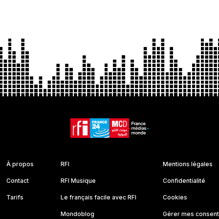
À propos
RFI
Mentions légales
Contact
RFI Musique
Confidentialité
Tarifs
Le français facile avec RFI
Cookies
Mondoblog
Gérer mes consen