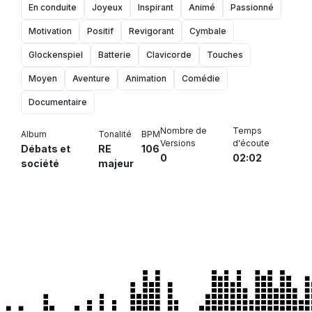
En conduite
Joyeux
Inspirant
Animé
Passionné
Motivation
Positif
Revigorant
Cymbale
Glockenspiel
Batterie
Clavicorde
Touches
Moyen
Aventure
Animation
Comédie
Documentaire
Nombre de
Temps
Album
Tonalité
BPM
Versions
d'écoute
Débats et
RE
106
0
02:02
société
majeur