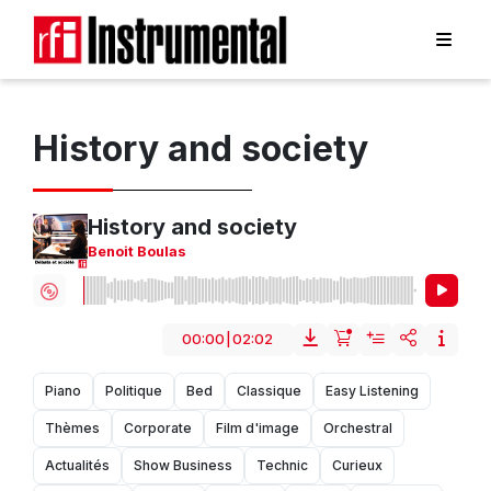
History and society
History and society
Benoit Boulas
00:00
|
02:02
Piano
Politique
Bed
Classique
Easy Listening
Thèmes
Corporate
Film d'image
Orchestral
Actualités
Show Business
Technic
Curieux