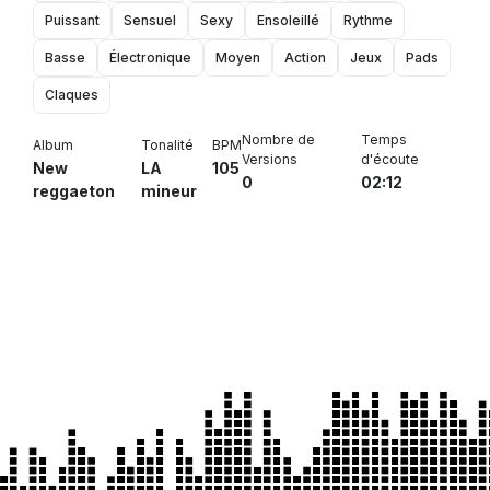
Puissant
Sensuel
Sexy
Ensoleillé
Rythme
Basse
Électronique
Moyen
Action
Jeux
Pads
Claques
Nombre de
Temps
Album
Tonalité
BPM
Versions
d'écoute
New
LA
105
0
02:12
reggaeton
mineur