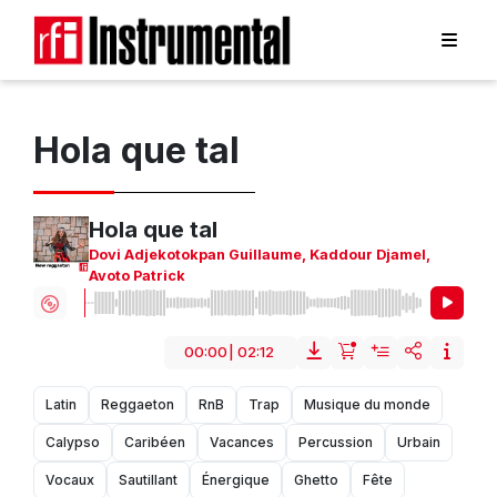
Hola que tal
Hola que tal
Dovi Adjekotokpan Guillaume
,
Kaddour Djamel
,
Avoto Patrick
00:00
|
02:12
Latin
Reggaeton
RnB
Trap
Musique du monde
Calypso
Caribéen
Vacances
Percussion
Urbain
Vocaux
Sautillant
Énergique
Ghetto
Fête