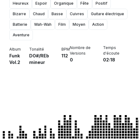
Heureux
Espoir
Organique
Fête
Positif
Bizarre
Chaud
Basse
Cuivres
Guitare électrique
Batterie
Wah-Wah
Film
Moyen
Action
Aventure
Nombre de
Temps
Album
Tonalité
BPM
Versions
d'écoute
Funk
DO#/REb
112
0
02:18
Vol.2
mineur