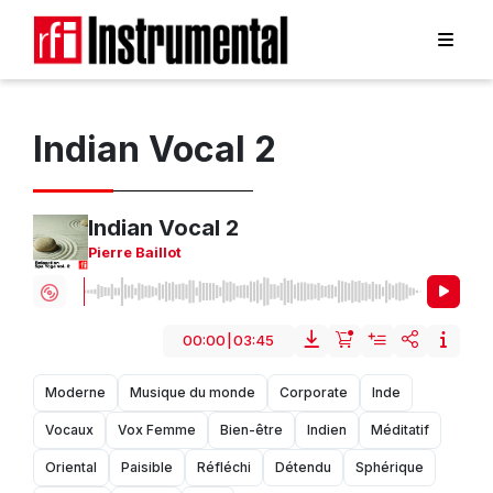
Indian Vocal 2
Indian Vocal 2
Pierre Baillot
00:00
|
03:45
Moderne
Musique du monde
Corporate
Inde
Vocaux
Vox Femme
Bien-être
Indien
Méditatif
Oriental
Paisible
Réfléchi
Détendu
Sphérique