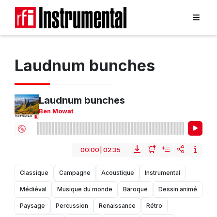
Laudnum bunches
Laudnum bunches
Ben Mowat
00:00
|
02:35
Classique
Campagne
Acoustique
Instrumental
Médiéval
Musique du monde
Baroque
Dessin animé
Paysage
Percussion
Renaissance
Rétro