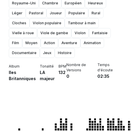
Royaume-Uni
Chambre
Européen
Heureux
Léger
Pastoral
Joueur
Populaire
Rural
Cloches
Violon populaire
Tambour à main
Vielle à roue
Viole de gambe
Violon
Fantaisie
Film
Moyen
Action
Aventure
Animation
Documentaire
Jeux
Histoire
Nombre de
Temps
Album
Tonalité
BPM
Versions
d'écoute
Iles
LA
132
0
02:35
Britanniques
majeur