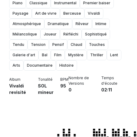
Piano
Classique
Instrumental
Premier baiser
Paysage
Art de vivre
Berceuse
Vivaldi
Atmosphérique
Dramatique
Rêveur
Intime
Mélancolique
Joueur
Réfléchi
Sophistiqué
Tendu
Tension
Pensif
Chaud
Touches
Galerie d'art
Bal
Film
Mystère
Thriller
Lent
Arts
Documentaire
Histoire
Nombre de
Temps
Album
Tonalité
BPM
Versions
d'écoute
Vivaldi
SOL
95
0
02:11
revisité
mineur