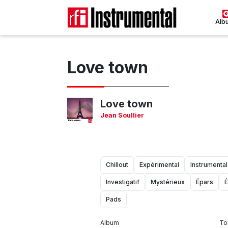
Alb
Love town
Love town
Jean Soullier
Chillout
Expérimental
Instrumental
Investigatif
Mystérieux
Épars
É
Pads
Album
To