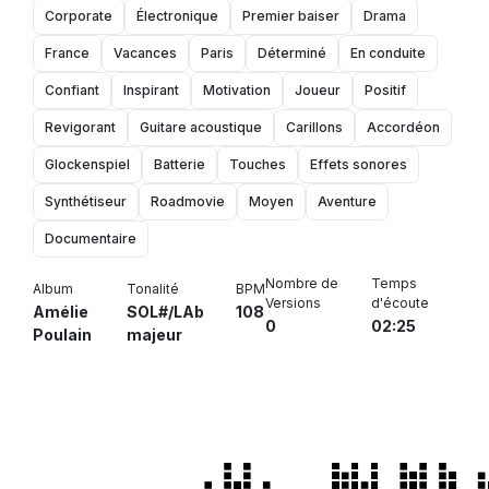
Corporate
Électronique
Premier baiser
Drama
France
Vacances
Paris
Déterminé
En conduite
Confiant
Inspirant
Motivation
Joueur
Positif
Revigorant
Guitare acoustique
Carillons
Accordéon
Glockenspiel
Batterie
Touches
Effets sonores
Synthétiseur
Roadmovie
Moyen
Aventure
Documentaire
Nombre de
Temps
Album
Tonalité
BPM
Versions
d'écoute
Amélie
SOL#/LAb
108
0
02:25
Poulain
majeur