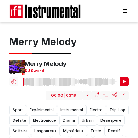
Merry Melody
Merry Melody
DJ Sword
00:00
|
03:18
Sport
Expérimental
Instrumental
Électro
Trip Hop
Défaite
Électronique
Drama
Urbain
Désespéré
Solitaire
Langoureux
Mystérieux
Triste
Pensif