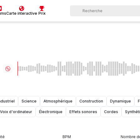
ums
Carte interactive
Prix
ndustriel
Science
Atmosphérique
Construction
Dynamique
F
Voix d'ordinateur
Électronique
Effets sonores
Cordes
Synthét
ité
BPM
Nombre de