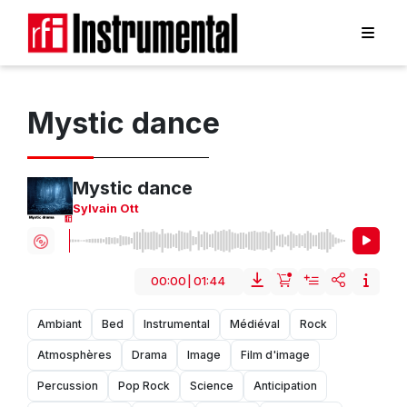
Mystic dance
Mystic dance
Sylvain Ott
00:00
|
01:44
Ambiant
Bed
Instrumental
Médiéval
Rock
Atmosphères
Drama
Image
Film d'image
Percussion
Pop Rock
Science
Anticipation