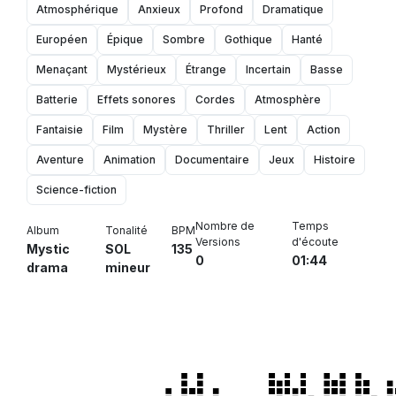
Atmosphérique
Anxieux
Profond
Dramatique
Européen
Épique
Sombre
Gothique
Hanté
Menaçant
Mystérieux
Étrange
Incertain
Basse
Batterie
Effets sonores
Cordes
Atmosphère
Fantaisie
Film
Mystère
Thriller
Lent
Action
Aventure
Animation
Documentaire
Jeux
Histoire
Science-fiction
Nombre de
Temps
Album
Tonalité
BPM
Versions
d'écoute
Mystic
SOL
135
0
01:44
drama
mineur