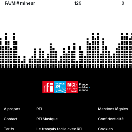
FA/MI# mineur
129
0
À propos
RFI
Mentions légales
Contact
RFI Musique
Confidentialité
Tarifs
Le français facile avec RFI
Cookies