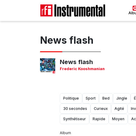
Alb
News flash
News flash
Frederic Kooshmanian
Politique
Sport
Bed
Jingle
É
30 secondes
Curieux
Agité
Inv
Synthétiseur
Rapide
Moyen
Ac
Album