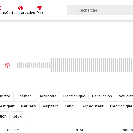
ums
Carte interactive
Prix
lectro
Thèmes
Corporate
Électronique
Percussion
Actualit
estigatif
Nerveux
Palpitant
Tendu
Arpégiateur
Électronique
tion
Jeux
Tonalité
BPM
Nombr