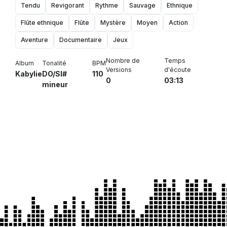
Tendu
Revigorant
Rythme
Sauvage
Ethnique
Flûte ethnique
Flûte
Mystère
Moyen
Action
Aventure
Documentaire
Jeux
Nombre de
Temps
Album
Tonalité
BPM
Versions
d'écoute
Kabylie
DO/SI#
110
0
03:13
mineur