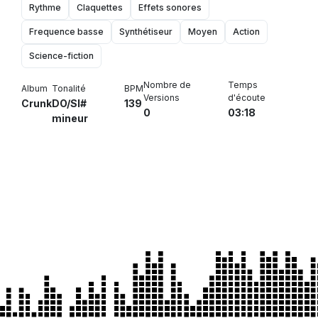
Rythme
Claquettes
Effets sonores
Frequence basse
Synthétiseur
Moyen
Action
Science-fiction
Nombre de
Temps
Album
Tonalité
BPM
Versions
d'écoute
Crunk
DO/SI#
139
0
03:18
mineur