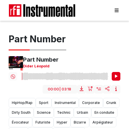
Part Number
Part Number
Dider Léopold
00:00
|
03:18
HipHop/Rap
Sport
Instrumental
Corporate
Crunk
Dirty South
Science
Technic
Urbain
En conduite
Évocateur
Futuriste
Hyper
Bizarre
Arpégiateur