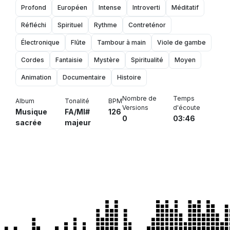
Profond
Européen
Intense
Introverti
Méditatif
Réfléchi
Spirituel
Rythme
Contreténor
Électronique
Flûte
Tambour à main
Viole de gambe
Cordes
Fantaisie
Mystère
Spiritualité
Moyen
Animation
Documentaire
Histoire
Nombre de
Temps
Album
Tonalité
BPM
Versions
d'écoute
Musique
FA/MI#
126
0
03:46
sacrée
majeur