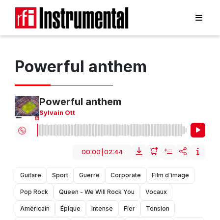
Powerful anthem
Powerful anthem
Sylvain Ott
00:00
|
02:44
Guitare
Sport
Guerre
Corporate
Film d'image
Pop Rock
Queen - We Will Rock You
Vocaux
Américain
Épique
Intense
Fier
Tension