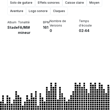
Solo de guitare
Effets sonores
Caisse claire
Moyen
Aventure
Logo sonore
Claques
Nombre de
Temps
Album
Tonalité
BPM
Versions
d'écoute
Stade
FA/MI#
161
0
02:44
mineur