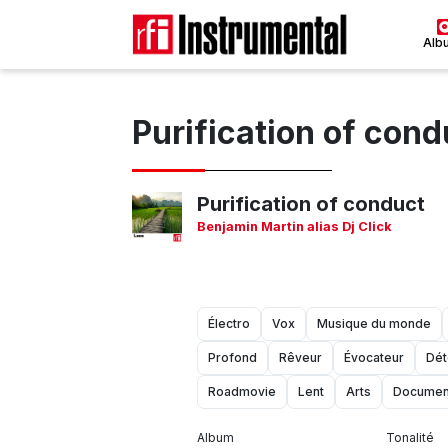
Alb
Purification of cond
Purification of conduct
Benjamin Martin alias Dj Click
Électro
Vox
Musique du monde
Profond
Rêveur
Évocateur
Dét
Roadmovie
Lent
Arts
Documen
Album
Tonalité