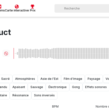
ums
Carte interactive
Prix
uct
Sacré
Atmosphères
Asie de l'Est
Film d'image
Paysage
V
endu
Apaisant
Sauvage
Électronique
Gong
Effets sonores
taire
Résonance
Sons inversés
BPM
Nombre d