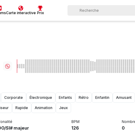
ums
Carte interactive
Prix
Corporate
Électronique
Enfants
Rétro
Enfantin
Amusant
iseur
Rapide
Animation
Jeux
onalité
BPM
Nombre
DO/SI# majeur
126
0