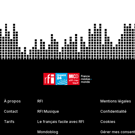
À propos
RFI
Mentions légales
Contact
RFI Musique
Confidentialité
Tarifs
Le français facile avec RFI
Cookies
Mondoblog
Gérer mes consen