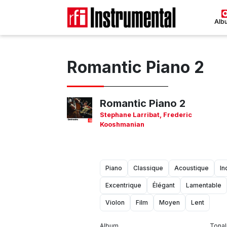
Alb
Romantic Piano 2
Romantic Piano 2
Stephane Larribat
,
Frederic
Kooshmanian
Piano
Classique
Acoustique
In
Excentrique
Élégant
Lamentable
Violon
Film
Moyen
Lent
Album
Tonal