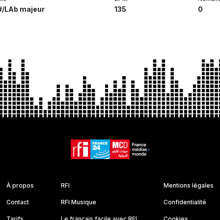
/LAb majeur
135
0
À propos
RFI
Mentions légales
Contact
RFI Musique
Confidentialité
Tarifs
Le français facile avec RFI
Cookies