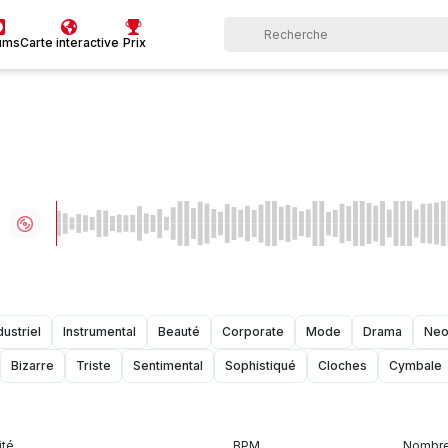
ums
Carte interactive
Prix
dustriel
Instrumental
Beauté
Corporate
Mode
Drama
Neo
Bizarre
Triste
Sentimental
Sophistiqué
Cloches
Cymbale
ité
BPM
Nombre