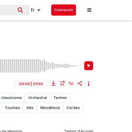
Connexion
00:00
|
01:50
 classicisme
Orchestral
Technic
Touches
Alto
Woodblock
Cordes
 de Versions
Temps d'écoute