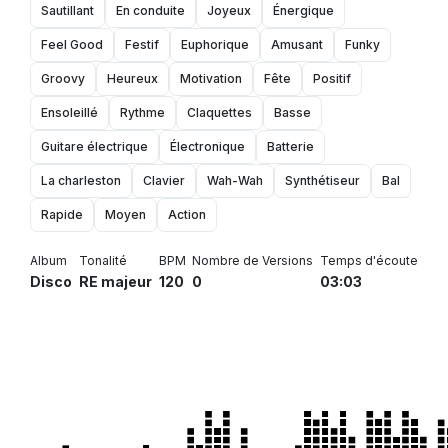
Sautillant
En conduite
Joyeux
Énergique
Feel Good
Festif
Euphorique
Amusant
Funky
Groovy
Heureux
Motivation
Fête
Positif
Ensoleillé
Rythme
Claquettes
Basse
Guitare électrique
Électronique
Batterie
La charleston
Clavier
Wah-Wah
Synthétiseur
Bal
Rapide
Moyen
Action
Album
Tonalité
BPM
Nombre de Versions
Temps d'écoute
Disco
RE majeur
120
0
03:03