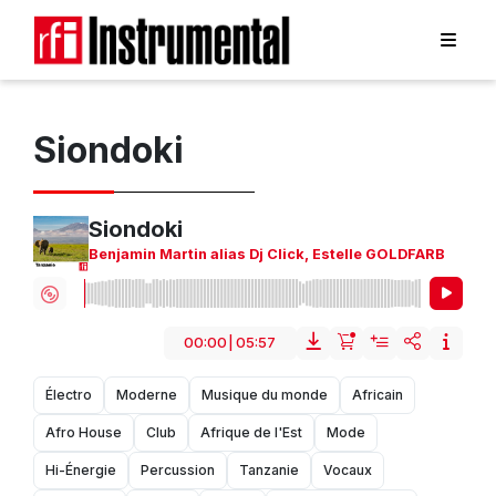
Siondoki
Siondoki
Benjamin Martin alias Dj Click
,
Estelle GOLDFARB
00:00
|
05:57
Électro
Moderne
Musique du monde
Africain
Afro House
Club
Afrique de l'Est
Mode
Hi-Énergie
Percussion
Tanzanie
Vocaux