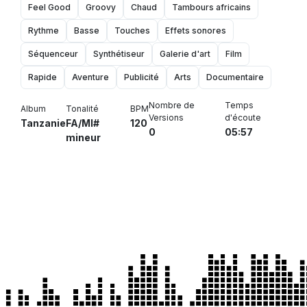
Feel Good
Groovy
Chaud
Tambours africains
Rythme
Basse
Touches
Effets sonores
Séquenceur
Synthétiseur
Galerie d'art
Film
Rapide
Aventure
Publicité
Arts
Documentaire
Nombre de
Temps
Album
Tonalité
BPM
Versions
d'écoute
Tanzanie
FA/MI#
120
0
05:57
mineur