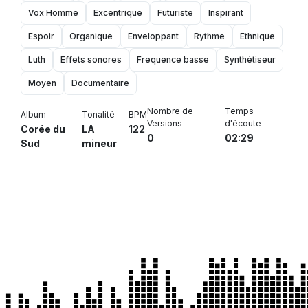
Vox Homme
Excentrique
Futuriste
Inspirant
Espoir
Organique
Enveloppant
Rythme
Ethnique
Luth
Effets sonores
Frequence basse
Synthétiseur
Moyen
Documentaire
Nombre de
Temps
Album
Tonalité
BPM
Versions
d'écoute
Corée du
LA
122
0
02:29
Sud
mineur