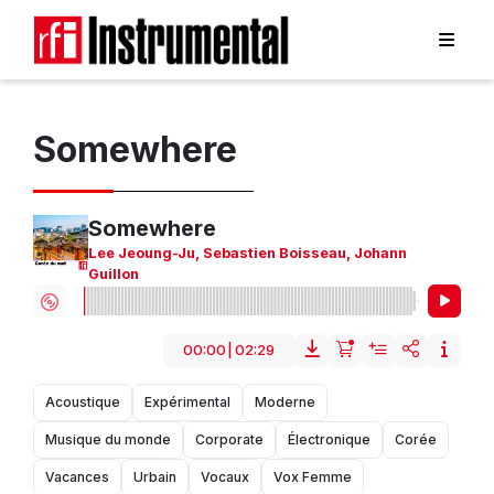
Somewhere
Somewhere
Lee Jeoung-Ju
,
Sebastien Boisseau
,
Johann
Guillon
00:00
|
02:29
Acoustique
Expérimental
Moderne
Musique du monde
Corporate
Électronique
Corée
Vacances
Urbain
Vocaux
Vox Femme