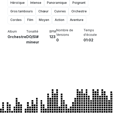
Héroïque
Intense
Panoramique
Poignant
Gros tambours
Chœur
Cuivres
Orchestre
Cordes
Film
Moyen
Action
Aventure
Nombre de
Temps
Album
Tonalité
BPM
Versions
d'écoute
Orchestre
DO/SI#
123
0
01:02
mineur