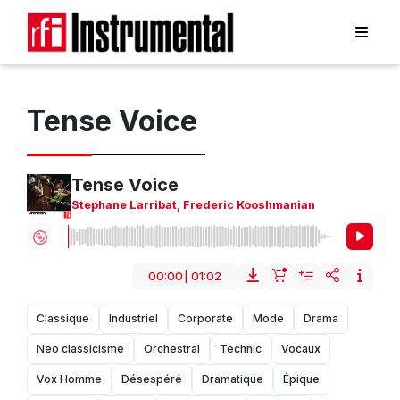
Tense Voice
Tense Voice
Stephane Larribat
,
Frederic Kooshmanian
00:00
|
01:02
Classique
Industriel
Corporate
Mode
Drama
Neo classicisme
Orchestral
Technic
Vocaux
Vox Homme
Désespéré
Dramatique
Épique