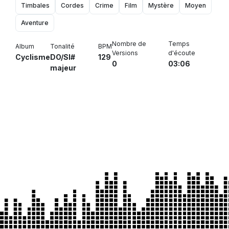
Timbales
Cordes
Crime
Film
Mystère
Moyen
Aventure
Nombre de
Temps
Album
Tonalité
BPM
Versions
d'écoute
Cyclisme
DO/SI#
129
0
03:06
majeur