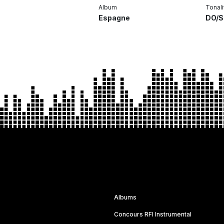
Album
Tonali
Espagne
DO/S
Albums
Concours RFI Instrumental