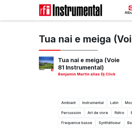
Alb
Tua nai e meiga (Voi
Tua nai e meiga (Voie
81 Instrumental)
Benjamin Martin alias Dj Click
Ambiant
Instrumental
Latin
Mod
Percussion
Art de vivre
Rétro
Frequence basse
Synthétiseur
Ba