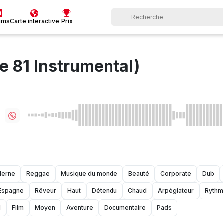
ums
Carte interactive
Prix
e 81 Instrumental)
erne
Reggae
Musique du monde
Beauté
Corporate
Dub
Espagne
Rêveur
Haut
Détendu
Chaud
Arpégiateur
Ryth
l
Film
Moyen
Aventure
Documentaire
Pads