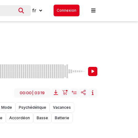
Connexion
00:00
|
03:19
Mode
Psychédélique
Vacances
me
Accordéon
Basse
Batterie