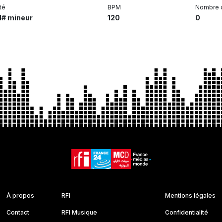
té
BPM
Nombre 
I# mineur
120
0
À propos
RFI
Mentions légales
Contact
RFI Musique
Confidentialité