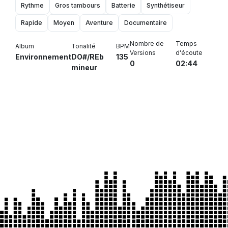
Rythme
Gros tambours
Batterie
Synthétiseur
Rapide
Moyen
Aventure
Documentaire
Nombre de
Temps
Album
Tonalité
BPM
Versions
d'écoute
Environnement
DO#/REb
135
0
02:44
mineur