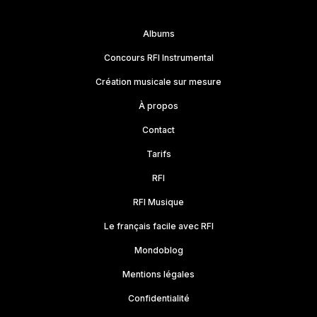
type de
Temps
Album
Tonalité
BPM
version
d'écoute
Election
DO#/REb
143
stg
00:11
Albums
présidentielle USA
mineur
Concours RFI Instrumental
Création musicale sur mesure
À propos
Contact
Tarifs
RFI
RFI Musique
Le français facile avec RFI
Mondoblog
Mentions légales
Confidentialité