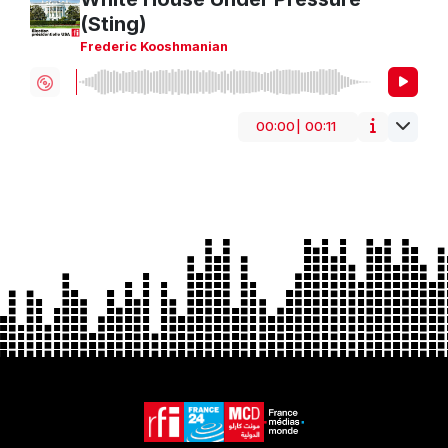
(Sting)
Frederic Kooshmanian
00:00
|
00:11
Politique
Bed
Électronique
Instrumental
Dance
Électro
Thèmes
Corporate
Électronique
Percussion
Actualités
Science
Show Business
Technic
Weather Report
En conduite
Sombre
Investigatif
Mécanique
Motivation
Palpitant
Tendu
Tension
Revigorant
Arpégiateur
Rythme
Basse
Cuivres
Cordes
Synthétiseur
Thriller
Rapide
Action