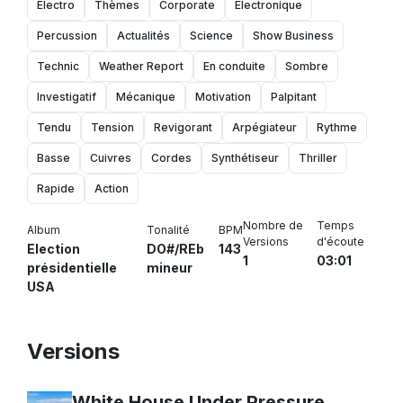
Électro
Thèmes
Corporate
Électronique
Percussion
Actualités
Science
Show Business
Technic
Weather Report
En conduite
Sombre
Investigatif
Mécanique
Motivation
Palpitant
Tendu
Tension
Revigorant
Arpégiateur
Rythme
Basse
Cuivres
Cordes
Synthétiseur
Thriller
Rapide
Action
Nombre de
Temps
Album
Tonalité
BPM
Versions
d'écoute
Election
DO#/REb
143
1
03:01
présidentielle
mineur
USA
Versions
White House Under Pressure