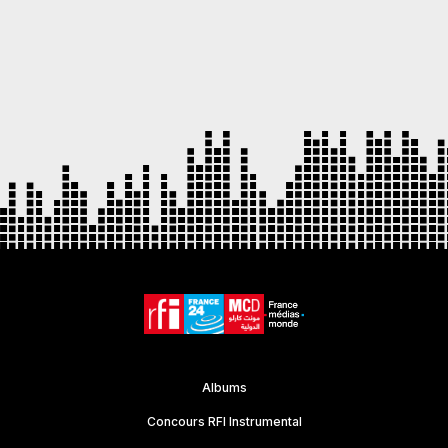
Item
1
of
7
Albums
Concours RFI Instrumental