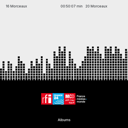
in
16 Morceaux
00:50:07 min
20 Morceaux
Item
1
of
7
Albums