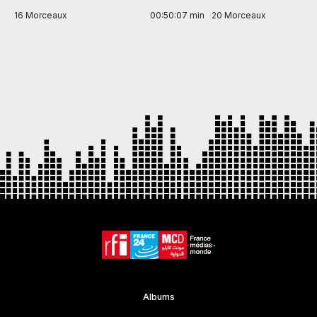
in
16 Morceaux
00:50:07 min
20 Morceaux
Item
1
of
7
Albums