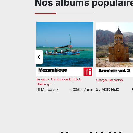
Nos albums populair
Benjamin Martin alias Dj Click
,
trick Chartol
Georges Bodossian
...
Mbalango
00:39:45 min
20 Morceaux
16 Morceaux
00:50:07 min
Item
1
of
7