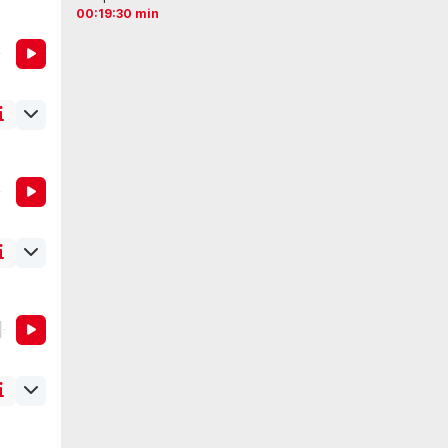
00:19:30 min
s
'écoute
ire
'écoute
s
'écoute
s
'écoute