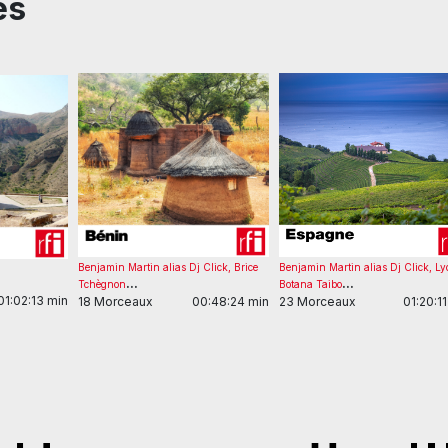
es
Benjamin Martin alias Dj Click
,
Brice
Benjamin Martin alias Dj Click
,
Ly
...
...
Tchègnon
Botana Taibo
01:02:13 min
18 Morceaux
00:48:24 min
23 Morceaux
01:20:1