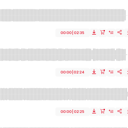
Traditionnel
Musique du monde
Australie
Corporate
Vacance
BPM
Nombre de Versions
Temps d
114
0
03:13
rreux
Évocateur
Exotique
Méditatif
Océanien
Mystérieux
nique
Shaker
Tambourin
Film
Rapide
Aventure
Documenta
00:00
|
02:35
BPM
Nombre de Versions
Temps d
139
0
03:04
Traditionnel
Vox
Musique du monde
Australie
Corporate
onduite
Terreux
Évocateur
Exotique
Méditatif
Océanien
dgeridoo
Djembe
Ethnique
Maracas
Crécelle
Shaker
00:00
|
02:24
Documentaire
Traditionnel
Musique du monde
Australie
Corporate
Vacance
BPM
Nombre de Versions
Temps d
112
0
02:35
rreux
Évocateur
Exotique
Méditatif
Océanien
Mystérieux
te
Tambour à main
Crécelle
Shaker
Film
Rapide
Aventure
00:00
|
02:25
Traditionnel
Musique du monde
Australie
Corporate
Vacance
BPM
Nombre de Versions
Temps d