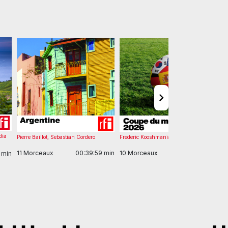
dia
Pierre Baillot
,
Sebastian Cordero
Frederic Kooshmanian
Cl
11 Morceaux
00:39:59 min
10 Morceaux
00:22:00 min
1
1 min