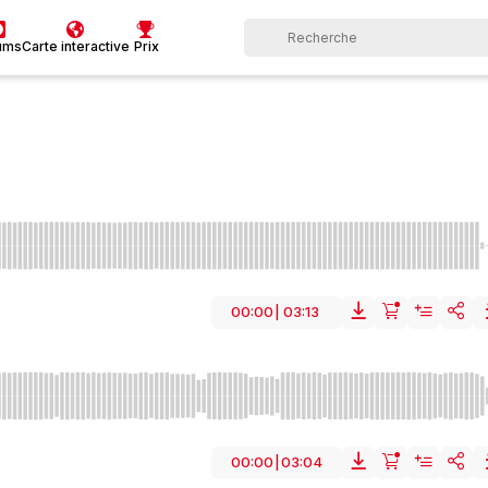
ums
Carte interactive
Prix
00:00
|
03:13
Traditionnel
Musique du monde
Australie
Corporate
Vacance
rreux
Évocateur
Exotique
Méditatif
Océanien
Mystérieux
nique
Shaker
Tambourin
Film
Rapide
Moyen
Aventure
00:00
|
03:04