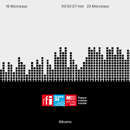
in
16 Morceaux
00:50:07 min
20 Morceaux
Item
1
of
7
Albums